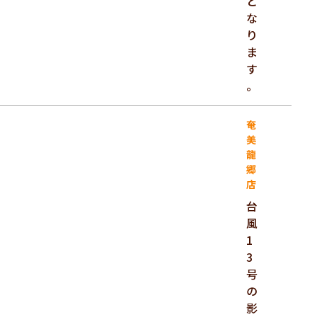
と
な
り
ま
す
。
奄
美
龍
郷
店
台
風
1
3
号
の
影