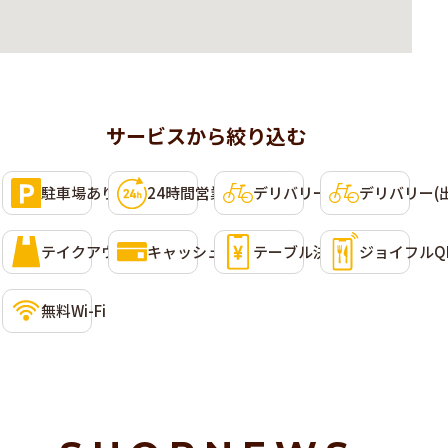
サービスから絞り込む
利用可能なサービス
選択して条件に含めることができます。複数選択可。
駐車場あり
24時間営業
デリバリー(Uber Eats)
デリバリー(
テイクアウト
キャッシュレス決済
テーブル決済
ジョイフルQ
無料Wi-Fi