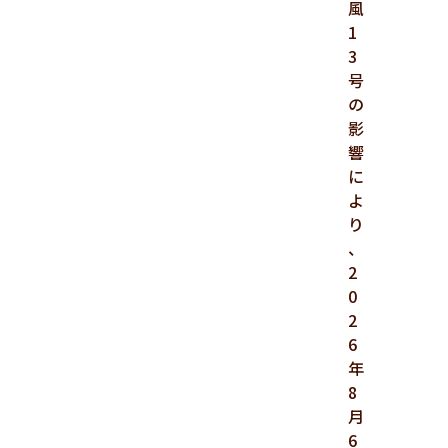
風
1
3
号
の
影
響
に
よ
り
、
2
0
2
6
年
8
月
6