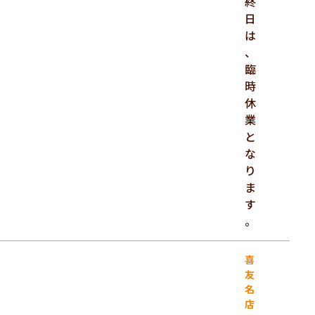
終
日
は
、
臨
時
休
業
と
な
り
ま
す
。
喜
友
名
店