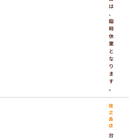
は
、
臨
時
休
業
と
な
り
ま
す
。
徳
之
島
店
台