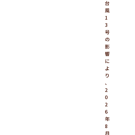
台
風
1
3
号
の
影
響
に
よ
り
、
2
0
2
6
年
8
月