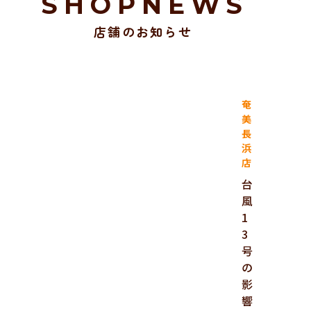
SHOPNEWS
店舗のお知らせ
奄
美
長
浜
店
台
風
1
3
号
の
影
響