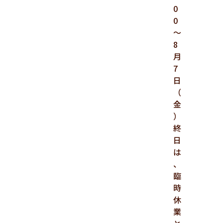
0
0
～
8
月
7
日
（
金
）
終
日
は
、
臨
時
休
業