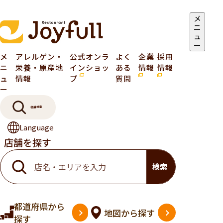
メ
ニ
ュ
ー
メ
アレルゲン・
公式オンラ
よく
企業
採用
ニ
栄養・原産地
インショッ
ある
情報
情報
ュ
情報
プ
質問
ー
店舗検索
Language
店舗を探す
検索
都道府県
から
地図
から探す
探す