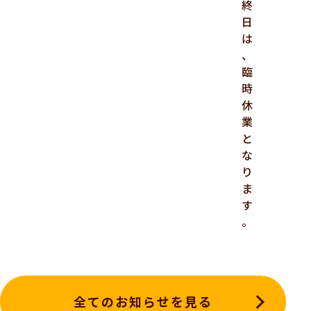
終
日
は
、
臨
時
休
業
と
な
り
ま
す
。
全てのお知らせを見る