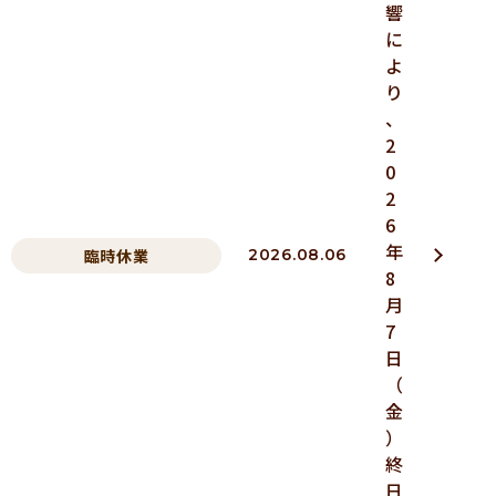
響
に
よ
り
、
2
0
2
6
年
臨時休業
2026.08.06
8
月
7
日
（
金
）
終
日