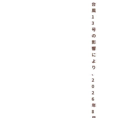
台
風
1
3
号
の
影
響
に
よ
り
、
2
0
2
6
年
8
月