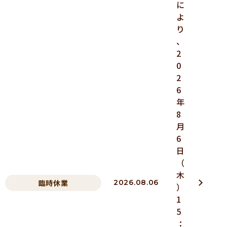
に
よ
り
、
2
0
2
6
年
8
月
6
日
（
木
臨時休業
2026.08.06
）
1
5
：