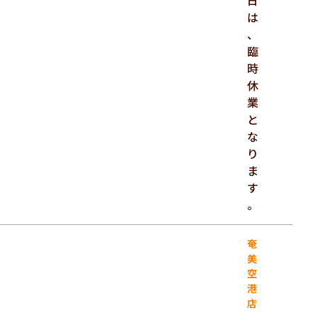
日
は
、
臨
時
休
業
と
な
り
ま
す
。
奄
美
空
港
店