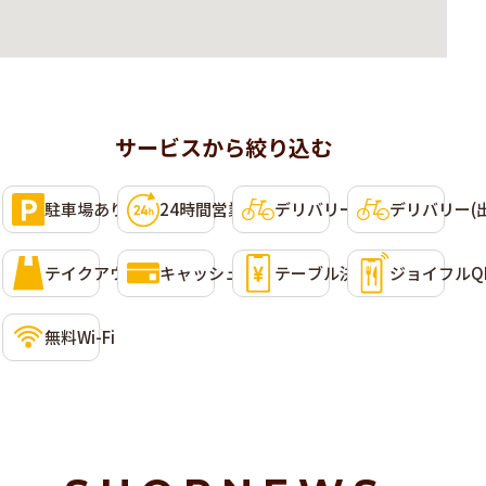
サービスから絞り込む
利用可能なサービス
選択して条件に含めることができます。複数選択可。
駐車場あり
24時間営業
デリバリー(Uber Eats)
デリバリー(
テイクアウト
キャッシュレス決済
テーブル決済
ジョイフルQ
無料Wi-Fi