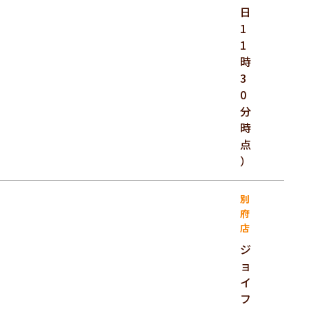
日
1
1
時
3
0
分
時
点
）
別
府
店
ジ
ョ
イ
フ