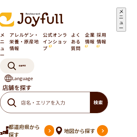
メ
ニ
ュ
ー
メ
アレルゲン・
公式オンラ
よく
企業
採用
ニ
栄養・原産地
インショッ
ある
情報
情報
ュ
情報
プ
質問
ー
店舗検索
Language
店舗を探す
検索
都道府県
から
地図
から探す
探す