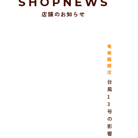
SHOPNEWS
店舗のお知らせ
奄
美
龍
郷
店
台
風
1
3
号
の
影
響