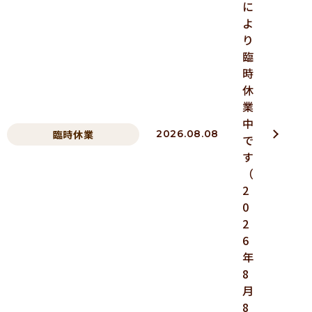
に
よ
り
臨
時
休
業
中
臨時休業
2026.08.08
で
す
（
2
0
2
6
年
8
月
8