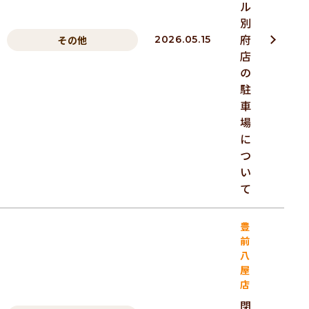
ル
別
府
その他
2026.05.15
店
の
駐
車
場
に
つ
い
て
豊
前
八
屋
店
閉