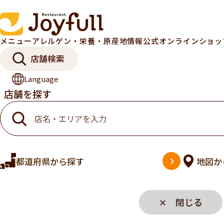
メニュー
アレルゲン・栄養・原産地情報
公式オンラインショ
店舗検索
Language
店舗を探す
都道府県
から探す
地図
か
✕ 閉じる