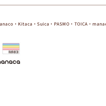
naco・Kitaca・Suica・PASMO・TOICA・mana