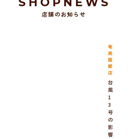
SHOPNEWS
店舗のお知らせ
奄
美
龍
郷
店
台
風
1
3
号
の
影
響