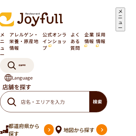
メ
ニ
ュ
ー
メ
アレルゲン・
公式オンラ
よく
企業
採用
ニ
栄養・原産地
インショッ
ある
情報
情報
ュ
情報
プ
質問
ー
店舗検索
Language
店舗を探す
検索
都道府県
から
地図
から探す
探す