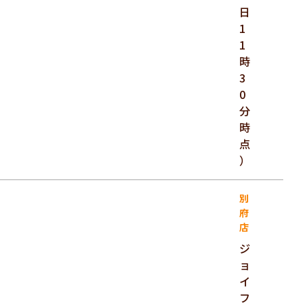
日
1
1
時
3
0
分
時
点
）
別
府
店
ジ
ョ
イ
フ