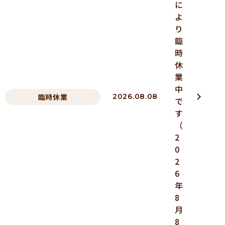
に
よ
り
臨
時
休
業
中
臨時休業
2026.08.08
で
す
（
2
0
2
6
年
8
月
8