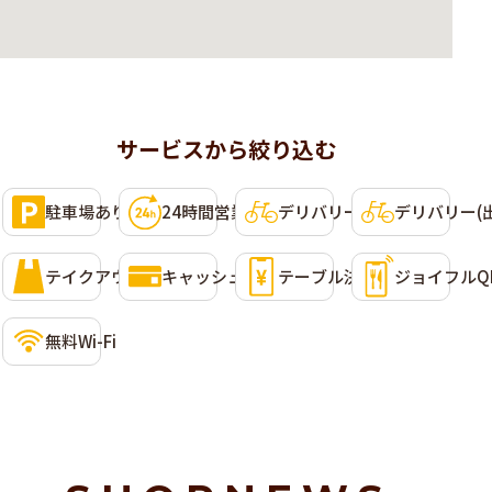
サービスから絞り込む
利用可能なサービス
選択して条件に含めることができます。複数選択可。
駐車場あり
24時間営業
デリバリー(Uber Eats)
デリバリー(
テイクアウト
キャッシュレス決済
テーブル決済
ジョイフルQ
無料Wi-Fi