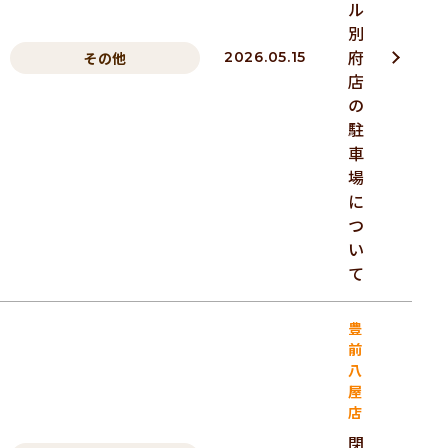
ル
別
府
その他
2026.05.15
店
の
駐
車
場
に
つ
い
て
豊
前
八
屋
店
閉