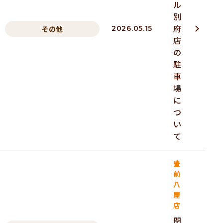
ル
別
府
その他
2026.05.15
店
の
駐
車
場
に
つ
い
て
豊
前
八
屋
店
閉