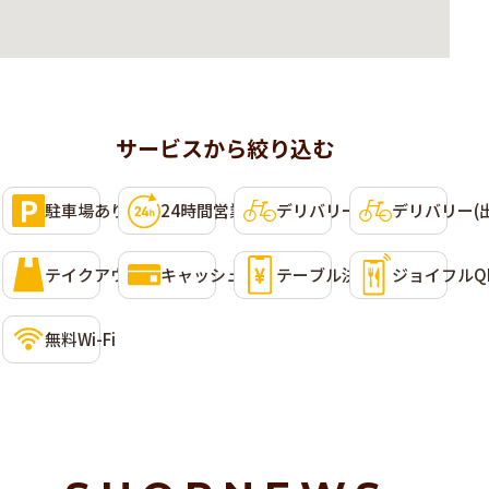
サービスから絞り込む
利用可能なサービス
選択して条件に含めることができます。複数選択可。
駐車場あり
24時間営業
デリバリー(Uber Eats)
デリバリー(
テイクアウト
キャッシュレス決済
テーブル決済
ジョイフルQ
無料Wi-Fi