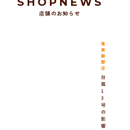
SHOPNEWS
店舗のお知らせ
奄
美
龍
郷
店
台
風
1
3
号
の
影
響