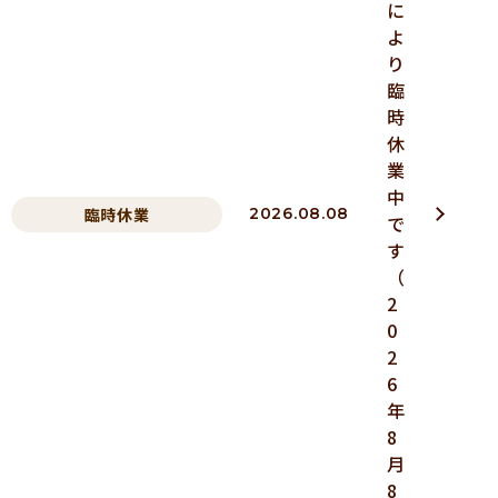
に
よ
り
臨
時
休
業
中
臨時休業
2026.08.08
で
す
（
2
0
2
6
年
8
月
8