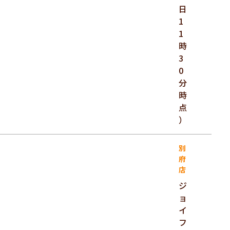
日
1
1
時
3
0
分
時
点
）
別
府
店
ジ
ョ
イ
フ