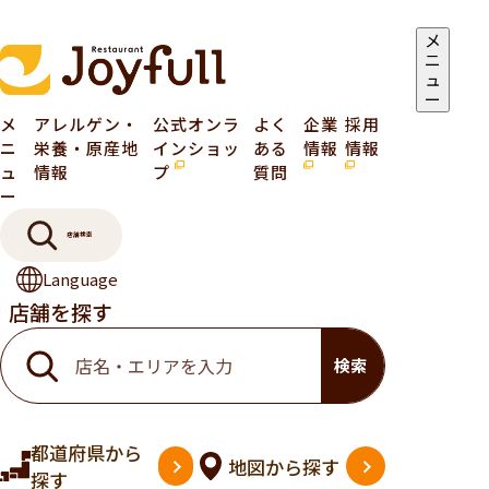
メ
ニ
ュ
ー
メ
アレルゲン・
公式オンラ
よく
企業
採用
ニ
栄養・原産地
インショッ
ある
情報
情報
ュ
情報
プ
質問
ー
店舗検索
Language
店舗を探す
検索
都道府県
から
地図
から探す
探す