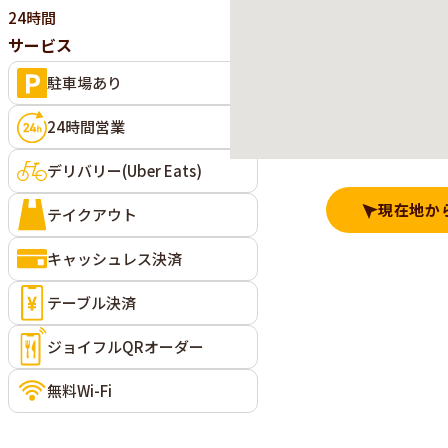
24時間
サービス
駐車場あり
24時間営業
デリバリー(Uber Eats)
現在地か
テイクアウト
キャッシュレス決済
テーブル決済
ジョイフルQRオーダー
無料Wi-Fi