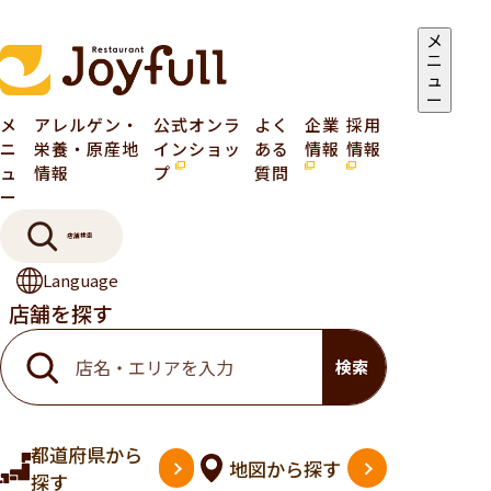
メ
ニ
ュ
ー
メ
アレルゲン・
公式オンラ
よく
企業
採用
ニ
栄養・原産地
インショッ
ある
情報
情報
ュ
情報
プ
質問
ー
店舗検索
Language
店舗を探す
検索
都道府県
から
地図
から探す
探す