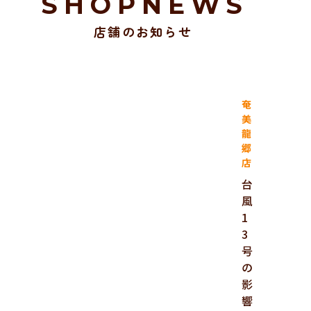
SHOPNEWS
店舗のお知らせ
奄
美
龍
郷
店
台
風
1
3
号
の
影
響