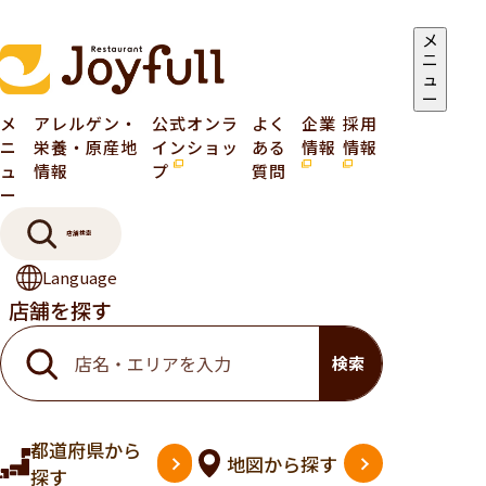
メ
ニ
ュ
ー
メ
アレルゲン・
公式オンラ
よく
企業
採用
ニ
栄養・原産地
インショッ
ある
情報
情報
ュ
情報
プ
質問
ー
店舗検索
Language
店舗を探す
検索
都道府県
から
地図
から探す
探す