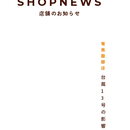
SHOPNEWS
店舗のお知らせ
奄
美
龍
郷
店
台
風
1
3
号
の
影
響