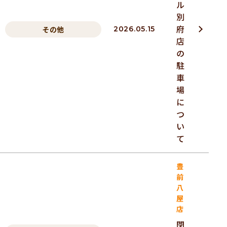
ル
別
府
その他
2026.05.15
店
の
駐
車
場
に
つ
い
て
豊
前
八
屋
店
閉