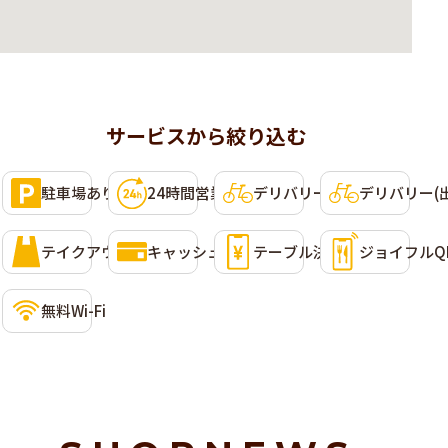
サービスから絞り込む
利用可能なサービス
選択して条件に含めることができます。複数選択可。
駐車場あり
24時間営業
デリバリー(Uber Eats)
デリバリー(
テイクアウト
キャッシュレス決済
テーブル決済
ジョイフルQ
無料Wi-Fi