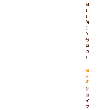
日
1
1
時
3
0
分
時
点
）
別
府
店
ジ
ョ
イ
フ