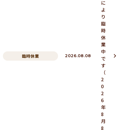
に
よ
り
臨
時
休
業
中
臨時休業
2026.08.08
で
す
（
2
0
2
6
年
8
月
8