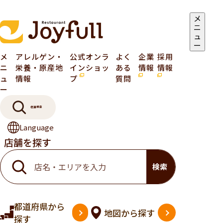
メ
ニ
ュ
ー
メ
アレルゲン・
公式オンラ
よく
企業
採用
ニ
栄養・原産地
インショッ
ある
情報
情報
ュ
情報
プ
質問
ー
店舗検索
Language
店舗を探す
検索
都道府県
から
地図
から探す
探す