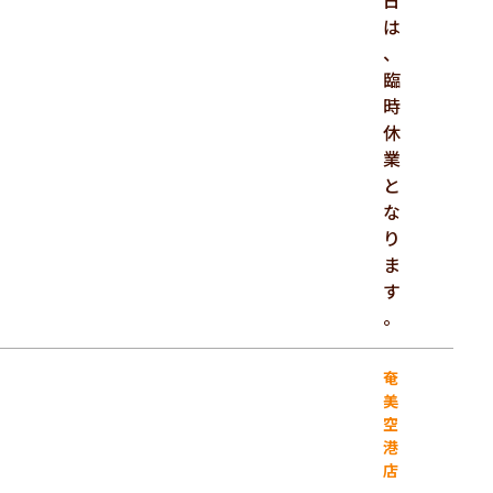
日
は
、
臨
時
休
業
と
な
り
ま
す
。
奄
美
空
港
店