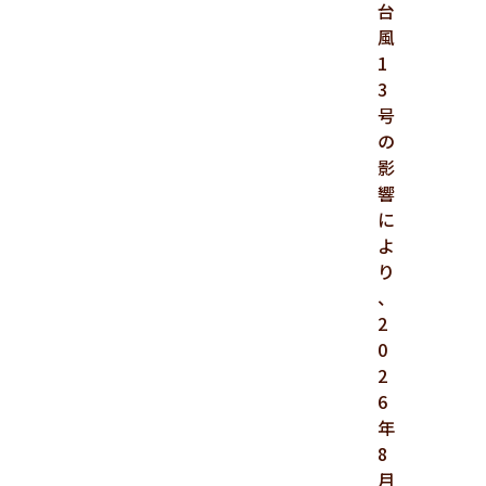
台
風
1
3
号
の
影
響
に
よ
り
、
2
0
2
6
年
8
月