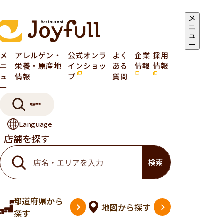
メ
ニ
ュ
ー
メ
アレルゲン・
公式オンラ
よく
企業
採用
ニ
栄養・原産地
インショッ
ある
情報
情報
ュ
情報
プ
質問
ー
店舗検索
Language
店舗を探す
検索
都道府県
から
地図
から探す
探す