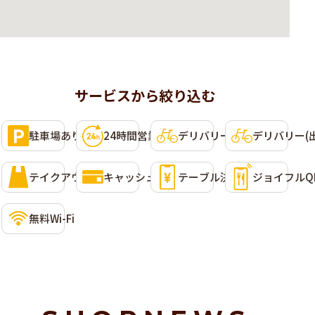
サービスから絞り込む
利用可能なサービス
選択して条件に含めることができます。複数選択可。
駐車場あり
24時間営業
デリバリー(Uber Eats)
デリバリー(
テイクアウト
キャッシュレス決済
テーブル決済
ジョイフルQ
無料Wi-Fi