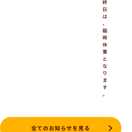
終
日
は
、
臨
時
休
業
と
な
り
ま
す
。
全てのお知らせを見る