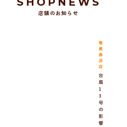
SHOPNEWS
店舗のお知らせ
奄
美
長
浜
店
台
風
1
3
号
の
影
響