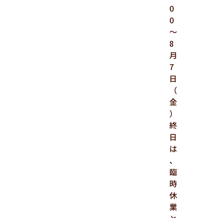
0
0
～
8
月
7
日
（
金
）
終
日
は
、
臨
時
休
業