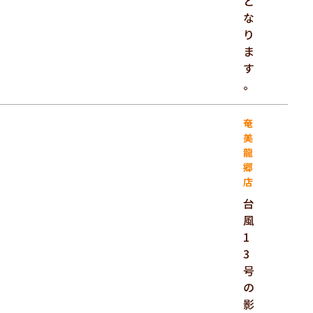
と
な
り
ま
す
。
奄
美
龍
郷
店
台
風
1
3
号
の
影