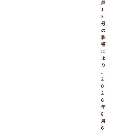
風
1
3
号
の
影
響
に
よ
り
、
2
0
2
6
年
8
月
6