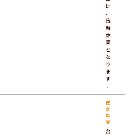
は
、
臨
時
休
業
と
な
り
ま
す
。
徳
之
島
店
台