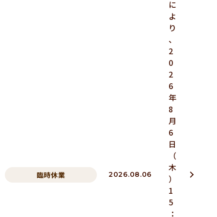
に
よ
り
、
2
0
2
6
年
8
月
6
日
（
木
臨時休業
2026.08.06
）
1
5
：