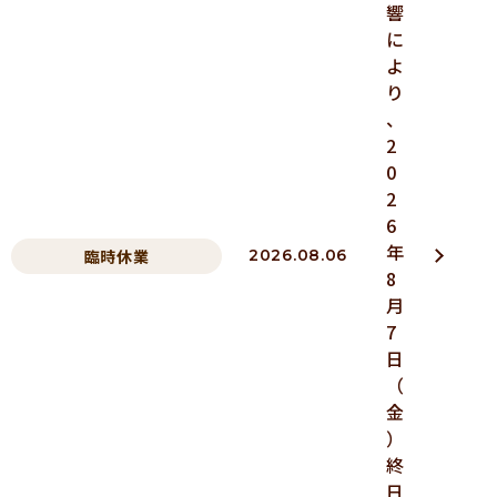
響
に
よ
り
、
2
0
2
6
年
臨時休業
2026.08.06
8
月
7
日
（
金
）
終
日