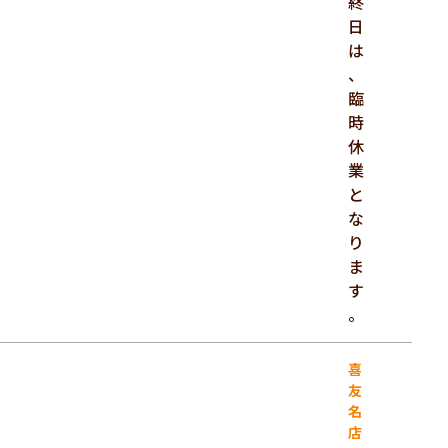
終
日
は
、
臨
時
休
業
と
な
り
ま
す
。
喜
友
名
店