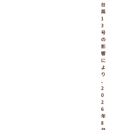
台
風
1
3
号
の
影
響
に
よ
り
、
2
0
2
6
年
8
月