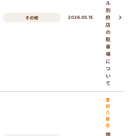
ル
別
府
その他
2026.05.15
店
の
駐
車
場
に
つ
い
て
豊
前
八
屋
店
閉