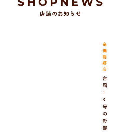
SHOPNEWS
店舗のお知らせ
奄
美
龍
郷
店
台
風
1
3
号
の
影
響