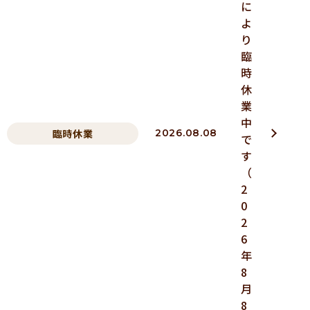
に
よ
り
臨
時
休
業
中
臨時休業
2026.08.08
で
す
（
2
0
2
6
年
8
月
8