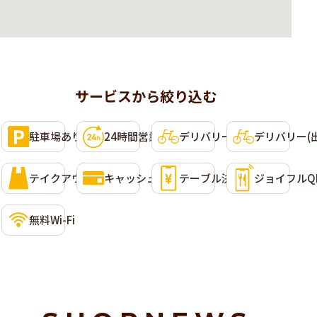
サービスから絞り込む
利用可能なサービス
選択して条件に含めることができます。複数選択可。
駐車場あり
24時間営業
デリバリー(Uber Eats)
デリバリー(
テイクアウト
キャッシュレス決済
テーブル決済
ジョイフルQ
無料Wi-Fi