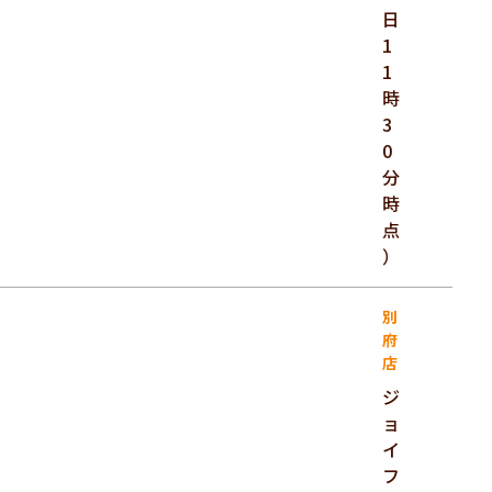
日
1
1
時
3
0
分
時
点
）
別
府
店
ジ
ョ
イ
フ