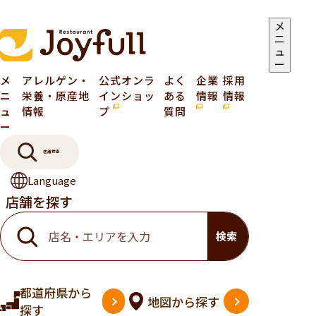
メ
ニ
ュ
ー
メ
アレルゲン・
公式オンラ
よく
企業
採用
ニ
栄養・原産地
インショッ
ある
情報
情報
ュ
情報
プ
質問
ー
店舗検索
Language
店舗を探す
検索
都道府県
から
地図
から探す
探す