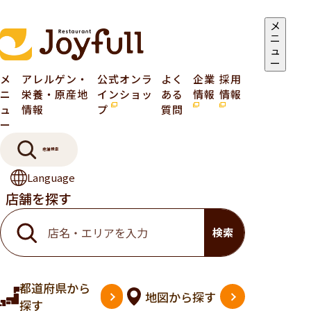
メ
ニ
ュ
ー
メ
アレルゲン・
公式オンラ
よく
企業
採用
ニ
栄養・原産地
インショッ
ある
情報
情報
ュ
情報
プ
質問
ー
店舗検索
Language
店舗を探す
検索
都道府県
から
地図
から探す
探す