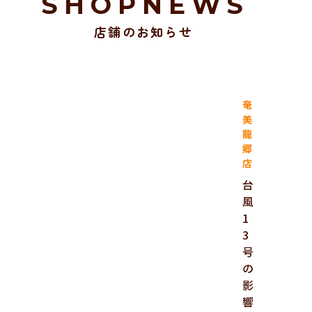
SHOPNEWS
店舗のお知らせ
奄
美
龍
郷
店
台
風
1
3
号
の
影
響