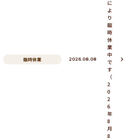
に
よ
り
臨
時
休
業
中
臨時休業
2026.08.08
で
す
（
2
0
2
6
年
8
月
8