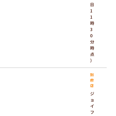
日
1
1
時
3
0
分
時
点
）
別
府
店
ジ
ョ
イ
フ