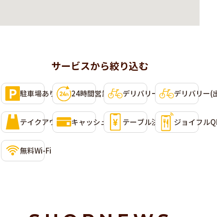
サービスから絞り込む
利用可能なサービス
選択して条件に含めることができます。複数選択可。
駐車場あり
24時間営業
デリバリー(Uber Eats)
デリバリー(
テイクアウト
キャッシュレス決済
テーブル決済
ジョイフルQ
無料Wi-Fi