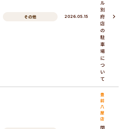
ル
別
府
その他
2026.05.15
店
の
駐
車
場
に
つ
い
て
豊
前
八
屋
店
閉