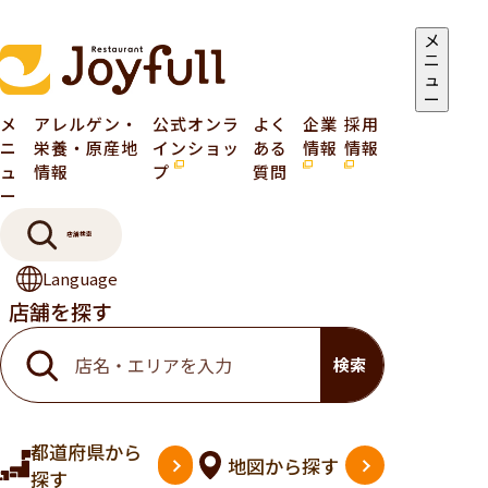
メ
ニ
ュ
ー
メ
アレルゲン・
公式オンラ
よく
企業
採用
ニ
栄養・原産地
インショッ
ある
情報
情報
ュ
情報
プ
質問
ー
店舗検索
Language
店舗を探す
検索
都道府県
から
地図
から探す
探す