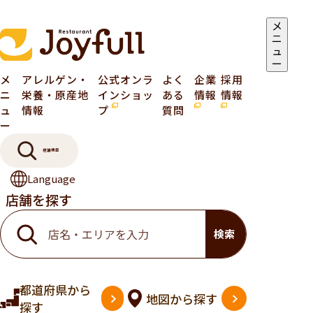
メ
ニ
ュ
ー
メ
アレルゲン・
公式オンラ
よく
企業
採用
ニ
栄養・原産地
インショッ
ある
情報
情報
ュ
情報
プ
質問
ー
店舗検索
Language
店舗を探す
検索
都道府県
から
地図
から探す
探す