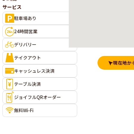
サービス
駐車場あり
24時間営業
デリバリー
テイクアウト
現在地か
キャッシュレス決済
テーブル決済
ジョイフルQRオーダー
無料Wi-Fi