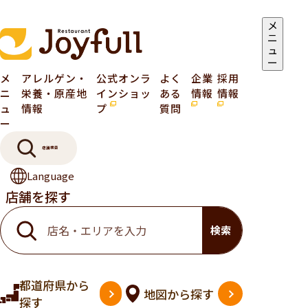
メ
ニ
ュ
ー
メ
アレルゲン・
公式オンラ
よく
企業
採用
ニ
栄養・原産地
インショッ
ある
情報
情報
ュ
情報
プ
質問
ー
店舗検索
Language
店舗を探す
検索
都道府県
から
地図
から探す
探す