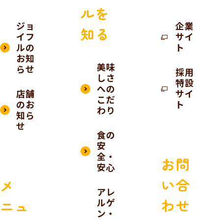
ルを
ジョ
企業
知る
イフ
サイ
ルの
ト
お知
美味
らせ
採用
しさ
特設
への
店舗
サイ
こだ
のお
ト
わり
知ら
せ
食の
安
全・
お問
安心
い合
メ
アレ
わせ
ルゲ
ニュ
ン・