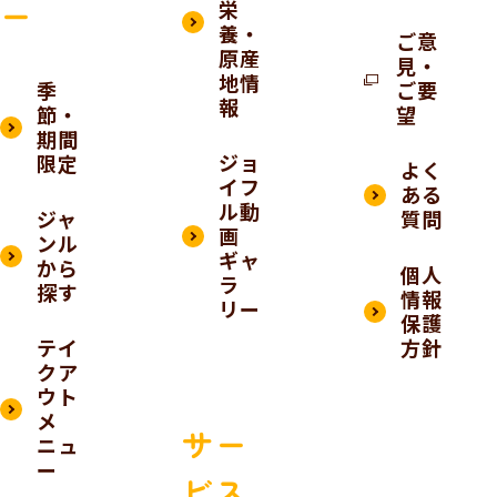
ー
栄
養・
ご意
原産
見・
地情
季
ご要
報
節・
望
期間
ジョ
限定
よく
イフ
ある
ル動
ジャ
質問
画
ンル
ギャ
から
個人
ラ
探す
情報
リー
保護
テイ
方針
クア
ウト
メ
サー
ニュ
ー
ビス