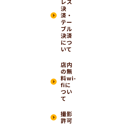
レス
決
済・
テー
ブル
決済
につ
いて
店内
の無
料wi-
fiに
つい
て
撮影
許可