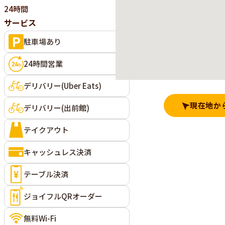
24時間
サービス
駐車場あり
24時間営業
デリバリー(Uber Eats)
現在地か
デリバリー(出前館)
テイクアウト
キャッシュレス決済
テーブル決済
ジョイフルQRオーダー
無料Wi-Fi