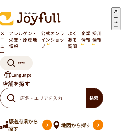
メ
ニ
ュ
ー
メ
アレルゲン・
公式オンラ
よく
企業
採用
ニ
栄養・原産地
インショッ
ある
情報
情報
ュ
情報
プ
質問
ー
店舗検索
Language
店舗を探す
検索
都道府県
から
地図
から探す
探す