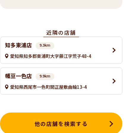
近隣の店舗
知多東浦店
9.3km
愛知県知多郡東浦町大字藤江字荒子48-4
幡豆一色店
9.9km
愛知県西尾市一色町開正屋敷曲輪13-4
他の店舗を検索する