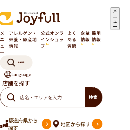
メ
ニ
ュ
ー
メ
アレルゲン・
公式オンラ
よく
企業
採用
ニ
栄養・原産地
インショッ
ある
情報
情報
ュ
情報
プ
質問
ー
店舗検索
Language
店舗を探す
検索
都道府県
から
地図
から探す
探す