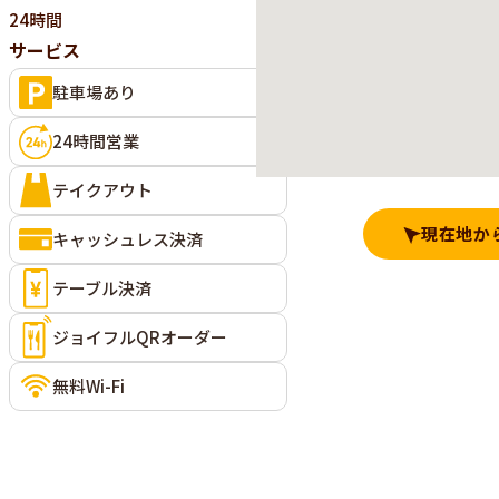
24時間
サービス
駐車場あり
24時間営業
テイクアウト
現在地か
キャッシュレス決済
テーブル決済
ジョイフルQRオーダー
無料Wi-Fi