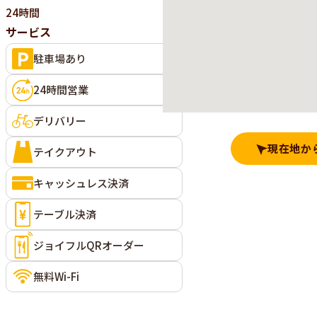
24時間
サービス
駐車場あり
24時間営業
デリバリー
現在地か
テイクアウト
キャッシュレス決済
テーブル決済
ジョイフルQRオーダー
無料Wi-Fi