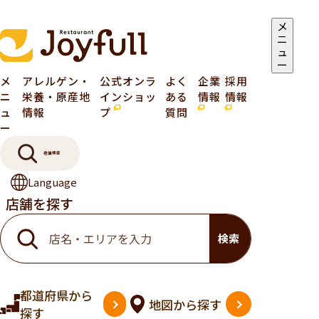
メ
ニ
ュ
ー
メ
アレルゲン・
公式オンラ
よく
企業
採用
ニ
栄養・原産地
インショッ
ある
情報
情報
ュ
情報
プ
質問
ー
店舗検索
Language
店舗を探す
検索
都道府県
から
地図
から探す
探す