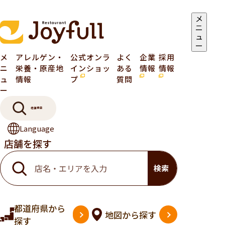
メ
ニ
ュ
ー
メ
アレルゲン・
公式オンラ
よく
企業
採用
ニ
栄養・原産地
インショッ
ある
情報
情報
ュ
情報
プ
質問
ー
店舗検索
Language
店舗を探す
検索
都道府県
から
地図
から探す
探す