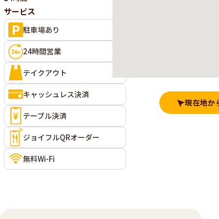
サービス
駐車場あり
24時間営業
テイクアウト
キャッシュレス決済
現在地か
テーブル決済
ジョイフルQRオーダー
無料Wi-Fi