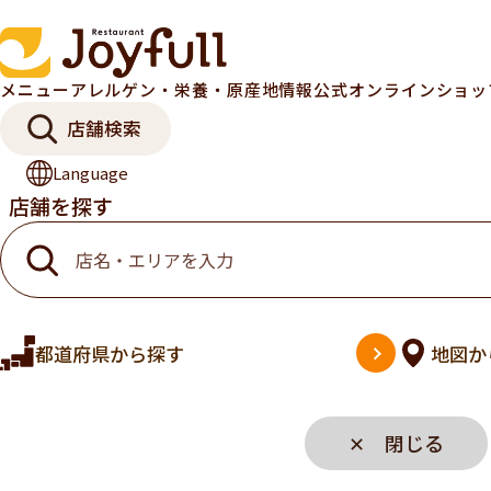
メニュー
アレルゲン・栄養・原産地情報
公式オンラインショ
店舗検索
Language
店舗を探す
都道府県
から探す
地図
か
✕ 閉じる