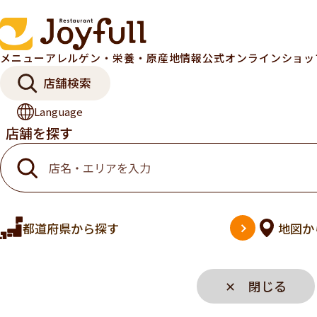
メニュー
アレルゲン・栄養・原産地情報
公式オンラインショ
店舗検索
Language
店舗を探す
都道府県
から探す
地図
か
✕ 閉じる