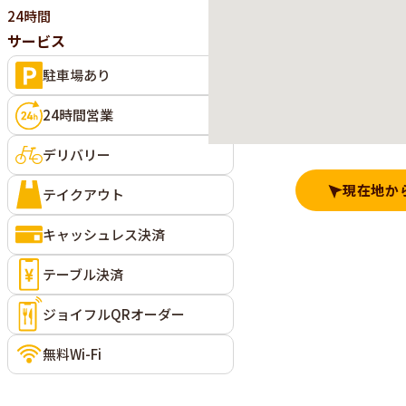
24時間
サービス
駐車場あり
24時間営業
デリバリー
現在地か
テイクアウト
キャッシュレス決済
テーブル決済
ジョイフルQRオーダー
無料Wi-Fi