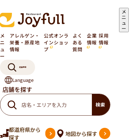
メ
ニ
ュ
ー
メ
アレルゲン・
公式オンラ
よく
企業
採用
ニ
栄養・原産地
インショッ
ある
情報
情報
ュ
情報
プ
質問
ー
店舗検索
Language
店舗を探す
検索
都道府県
から
地図
から探す
探す