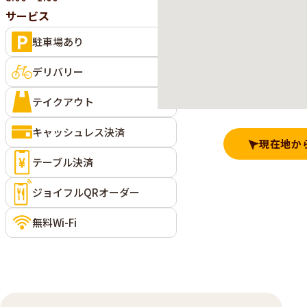
サービス
駐車場あり
デリバリー
テイクアウト
キャッシュレス決済
現在地か
テーブル決済
ジョイフルQRオーダー
無料Wi-Fi