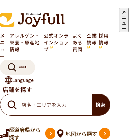
メ
ニ
ュ
ー
メ
アレルゲン・
公式オンラ
よく
企業
採用
ニ
栄養・原産地
インショッ
ある
情報
情報
ュ
情報
プ
質問
ー
店舗検索
Language
店舗を探す
検索
都道府県
から
地図
から探す
探す