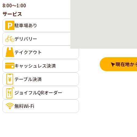
8:00～1:00
サービス
駐車場あり
デリバリー
テイクアウト
現在地か
キャッシュレス決済
テーブル決済
ジョイフルQRオーダー
無料Wi-Fi