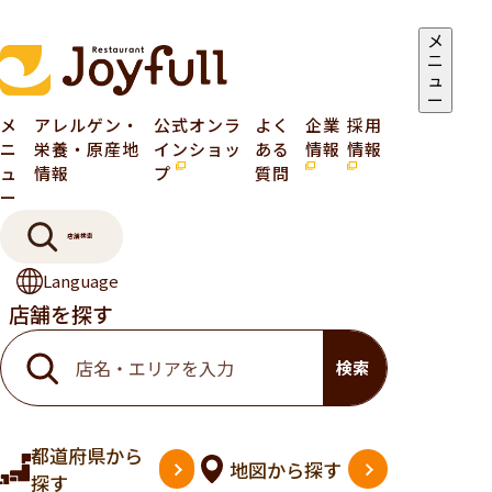
メ
ニ
ュ
ー
メ
アレルゲン・
公式オンラ
よく
企業
採用
ニ
栄養・原産地
インショッ
ある
情報
情報
ュ
情報
プ
質問
ー
店舗検索
Language
店舗を探す
検索
都道府県
から
地図
から探す
探す