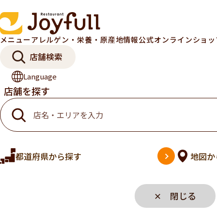
メニュー
アレルゲン・栄養・原産地情報
公式オンラインショ
店舗検索
Language
店舗を探す
都道府県
から探す
地図
か
✕ 閉じる