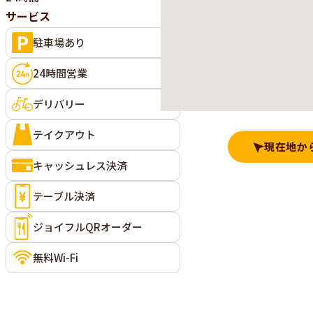
サービス
駐車場あり
24時間営業
デリバリー
テイクアウト
現在地か
キャッシュレス決済
テーブル決済
ジョイフルQRオーダー
無料Wi-Fi