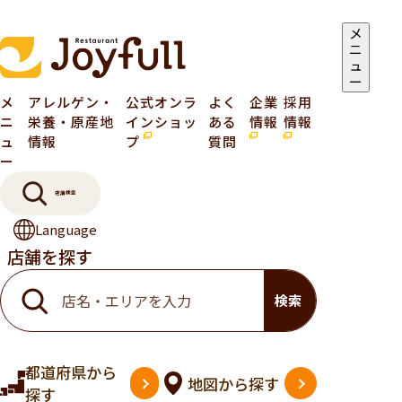
メ
ニ
ュ
ー
メ
アレルゲン・
公式オンラ
よく
企業
採用
ニ
栄養・原産地
インショッ
ある
情報
情報
ュ
情報
プ
質問
ー
店舗検索
Language
店舗を探す
検索
都道府県
から
地図
から探す
探す