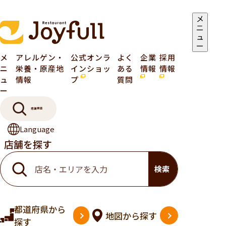
メ
ニ
ュ
ー
メ
アレルゲン・
公式オンラ
よく
企業
採用
ニ
栄養・原産地
インショッ
ある
情報
情報
ュ
情報
プ
質問
ー
店舗検索
Language
店舗を探す
検索
都道府県
から
地図
から探す
探す