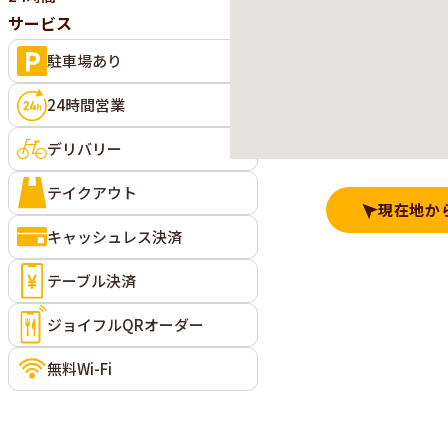
サービス
駐車場あり
24時間営業
デリバリー
テイクアウト
現在地か
キャッシュレス決済
テーブル決済
ジョイフルQRオーダー
無料Wi-Fi