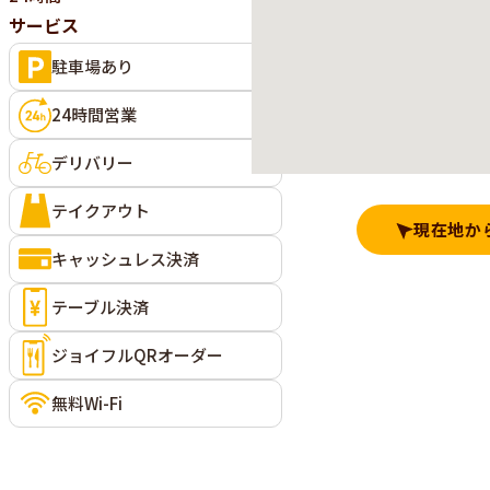
サービス
駐車場あり
24時間営業
デリバリー
テイクアウト
現在地か
キャッシュレス決済
テーブル決済
ジョイフルQRオーダー
無料Wi-Fi