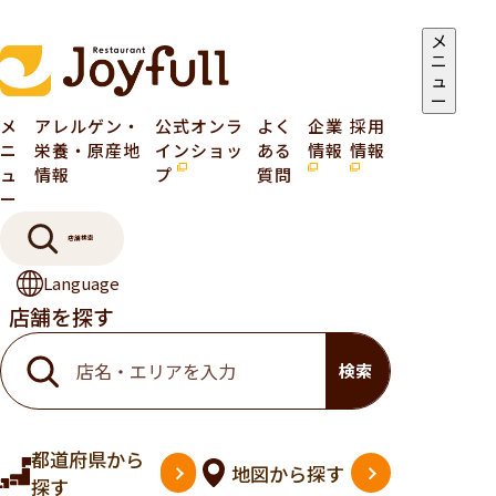
メ
ニ
ュ
ー
メ
アレルゲン・
公式オンラ
よく
企業
採用
ニ
栄養・原産地
インショッ
ある
情報
情報
ュ
情報
プ
質問
ー
店舗検索
Language
店舗を探す
検索
都道府県
から
地図
から探す
探す