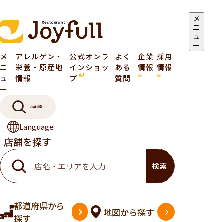
メ
ニ
ュ
ー
メ
アレルゲン・
公式オンラ
よく
企業
採用
ニ
栄養・原産地
インショッ
ある
情報
情報
ュ
情報
プ
質問
ー
店舗検索
Language
店舗を探す
検索
都道府県
から
地図
から探す
探す