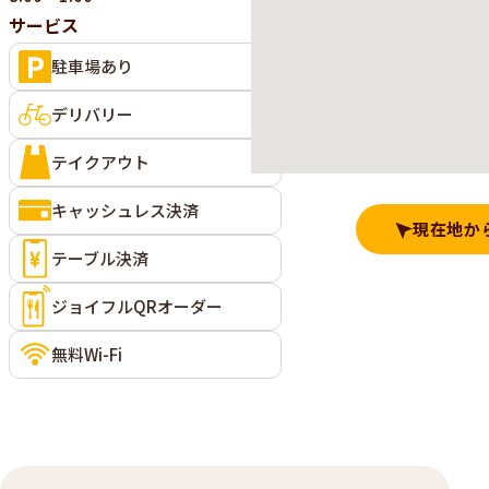
サービス
駐車場あり
デリバリー
テイクアウト
キャッシュレス決済
現在地か
テーブル決済
ジョイフルQRオーダー
無料Wi-Fi