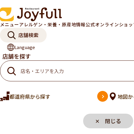
メニュー
アレルゲン・栄養・原産地情報
公式オンラインショ
店舗検索
Language
店舗を探す
都道府県
から探す
地図
か
✕ 閉じる