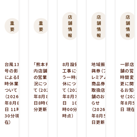
0
0
0
0
2
2
2
2
6
6
6
6
店
店
店
重
.
重
.
舗
.
舗
.
舗
.
要
要
情
情
情
0
0
0
0
報
報
報
8
8
8
8
.
.
.
.
.
0
0
0
0
8
8
7
5
台風13
「熊本県
8月設備
地域振
一部店
号の影響
内店舗」
工事に伴
興券（プ
舗の営
による臨
の営業状
う一時店
レミアム
時間変
時休業に
況につい
休につい
商品券）
更に関
ついて
て（2026
て（2026
取扱店
るお知
（2026
年8月8
年8月7
舗のお知
せ（202
年8月8
日8時00
日 10
らせ
年8月5
日 11時
分更新）
時00分
（2026
日 現在
30分現
時点）
年8月5
在）
日更新）