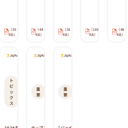
（30
（44
（26
（166
（46
KB）
KB）
KB）
KB）
KB）
2
2
2
0
0
0
2
2
2
ト
6
6
6
ピ
.
重
.
重
.
ッ
要
要
0
0
0
ク
7
7
6
ス
.
.
.
0
0
2
7
3
9
2026年
テーブル
「ジョイ