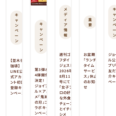
0
0
0
2
2
2
2
0
メ
2
6
6
6
デ
2
キ
0
ィ
.
重
.
6
ャ
2
キ
ア
要
0
0
0
ン
.
6
ャ
情
8
7
7
ペ
0
ン
.
報
ー
.
.
8
ペ
0
ン
0
2
2
.
ー
8
5
8
2
0
ン
.
4
週刊ゴル
お盆期間
ジョ
0
業
フダイ
「ランチ
ル公
【並木街
4
ジェスト
タイム
プリ
珈琲】
第3弾＆
す
2026年
サービ
友だ
LINE公
4弾開催
ら
8月11日
ス」休止
介キ
式アカウ
決定！
6
号にて
のお知ら
ペー
ント初回
ジョイフ
「女子プ
せ
登録キャ
ル×アニ
）
ロの好き
ンペーン
メ「鬼滅
な外食
の刃」コ
チェーン
ラボキャ
とイチオ
ンペーン
シメ