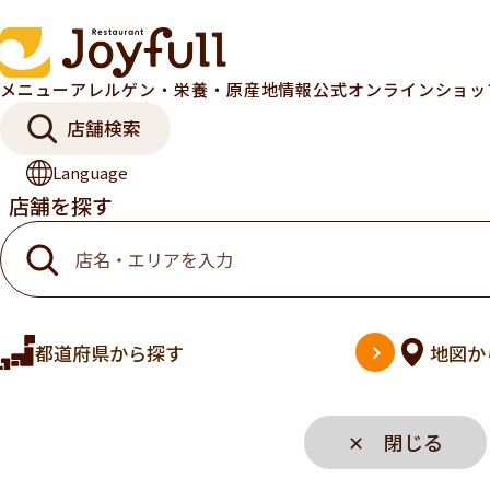
メニュー
アレルゲン・栄養・原産地情報
公式オンラインショ
店舗検索
Language
店舗を探す
都道府県
から探す
地図
か
✕ 閉じる