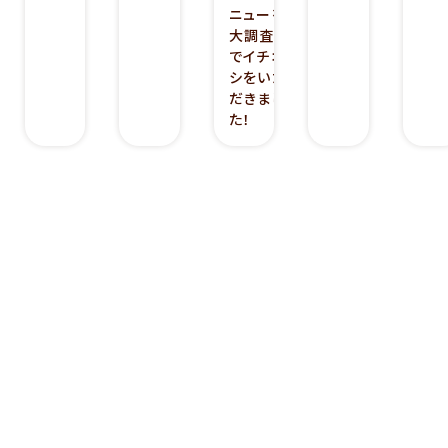
ニューを
大調査」
でイチオ
シをいた
だきまし
た！