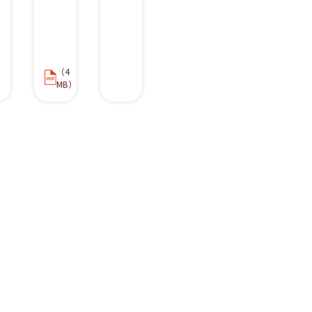
（4
MB）