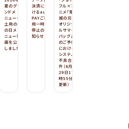
夏のグラ
決済にお
フル×ア
ンドメ
けるau
ニメ『鬼
ニュー・
PAYご利
滅の刃』
土用の丑
用一時
オリジナ
の日メ
停止のお
ルサマー
ニュー動
知らせ
バッグ」
画を公開
のご予約
しました
における
システム
不具合の
件（6月
29日17
時55分
更新）