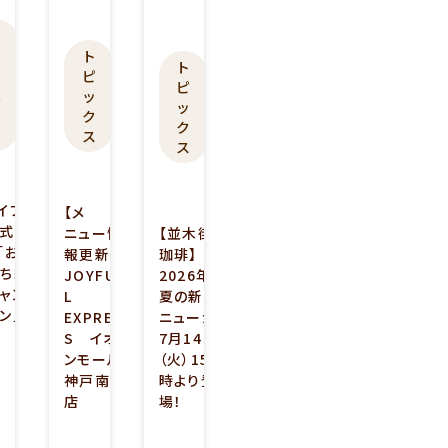
0
2
2
2
0
0
キ
6
ャ
2
2
ト
ト
ン
.
6
6
ピ
ピ
ペ
0
ッ
.
.
ッ
ー
ク
7
0
0
ク
ン
ス
.
7
7
ス
2
.1
.
1
7
0
7
イフ
【メ
式ア
ニュー情
【並木街
「お
報更新】
珈琲】
ち紹
JOYFUL
2026年
ャン
L
夏の新メ
ン」
EXPRES
ニューが
S イオ
7月14日
ンモール
（火）15
神戸南
時より登
店
場！