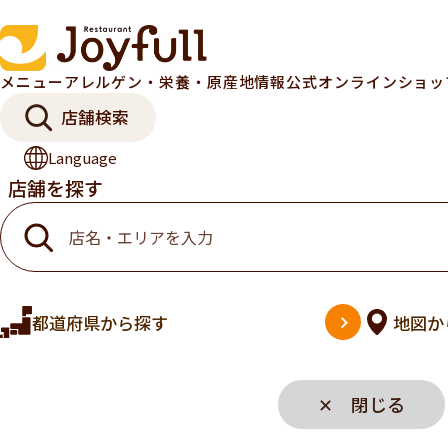
メニュー
アレルゲン・栄養・原産地情報
公式オンラインショ
店舗検索
Language
店舗を探す
都道府県
から探す
地図
か
✕ 閉じる