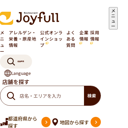
メ
ニ
ュ
ー
メ
アレルゲン・
公式オンラ
よく
企業
採用
ニ
栄養・原産地
インショッ
ある
情報
情報
ュ
情報
プ
質問
ー
店舗検索
Language
店舗を探す
検索
都道府県
から
地図
から探す
探す