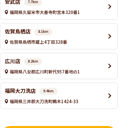
安武店
7.7km
福岡県久留米市大善寺町宮本320番1
佐賀鳥栖店
8.1km
佐賀県鳥栖市蔵上4丁目328番
広川店
8.2km
福岡県八女郡広川町新代957番地の1
福岡大刀洗店
9.4km
福岡県三井郡大刀洗町鵜木1424-33