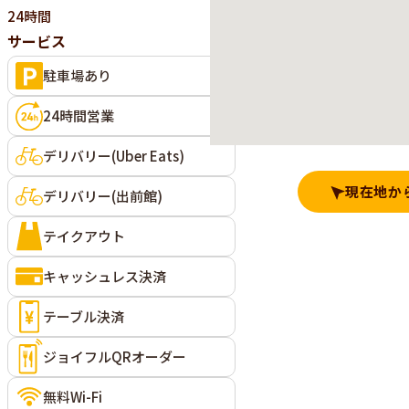
24時間
サービス
駐車場あり
24時間営業
デリバリー(Uber Eats)
現在地か
デリバリー(出前館)
テイクアウト
キャッシュレス決済
テーブル決済
ジョイフルQRオーダー
無料Wi-Fi