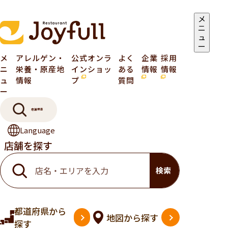
メ
ニ
ュ
ー
メ
アレルゲン・
公式オンラ
よく
企業
採用
ニ
栄養・原産地
インショッ
ある
情報
情報
ュ
情報
プ
質問
ー
店舗検索
Language
店舗を探す
検索
都道府県
から
地図
から探す
探す