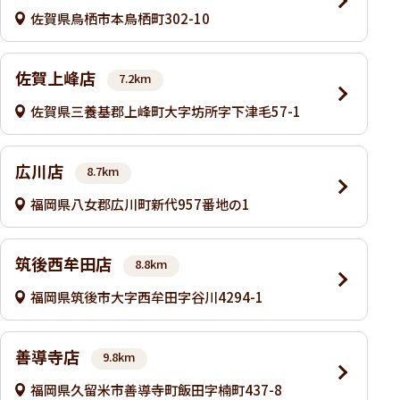
佐賀県鳥栖市本鳥栖町302-10
佐賀上峰店
7.2km
佐賀県三養基郡上峰町大字坊所字下津毛57-1
広川店
8.7km
福岡県八女郡広川町新代957番地の1
筑後西牟田店
8.8km
福岡県筑後市大字西牟田字谷川4294-1
善導寺店
9.8km
福岡県久留米市善導寺町飯田字楠町437-8