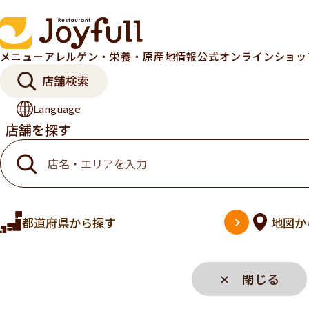
メニュー
アレルゲン・栄養・原産地情報
公式オンラインショ
店舗検索
Language
店舗を探す
都道府県
から探す
地図
か
✕ 閉じる