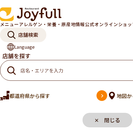
メニュー
アレルゲン・栄養・原産地情報
公式オンラインショ
店舗検索
Language
店舗を探す
都道府県
から探す
地図
か
✕ 閉じる