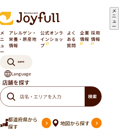
メ
ニ
ュ
ー
メ
アレルゲン・
公式オンラ
よく
企業
採用
ニ
栄養・原産地
インショッ
ある
情報
情報
ュ
情報
プ
質問
ー
店舗検索
Language
店舗を探す
検索
都道府県
から
地図
から探す
探す