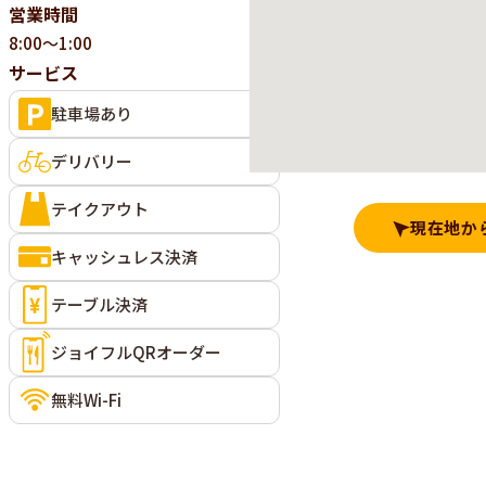
営業時間
8:00～1:00
サービス
駐車場あり
デリバリー
テイクアウト
現在地か
キャッシュレス決済
テーブル決済
ジョイフルQRオーダー
無料Wi-Fi