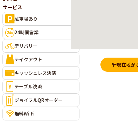
サービス
駐車場あり
24時間営業
デリバリー
テイクアウト
現在地か
キャッシュレス決済
テーブル決済
ジョイフルQRオーダー
無料Wi-Fi