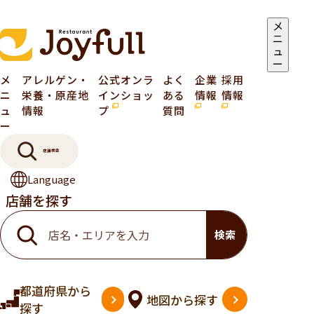
メ
ニ
ュ
ー
メ
アレルゲン・
公式オンラ
よく
企業
採用
ニ
栄養・原産地
インショッ
ある
情報
情報
ュ
情報
プ
質問
ー
店舗検索
Language
店舗を探す
検索
都道府県
から
地図
から探す
探す