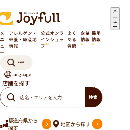
メ
ニ
ュ
ー
メ
アレルゲン・
公式オンラ
よく
企業
採用
ニ
栄養・原産地
インショッ
ある
情報
情報
ュ
情報
プ
質問
ー
店舗検索
Language
店舗を探す
検索
都道府県
から
地図
から探す
探す