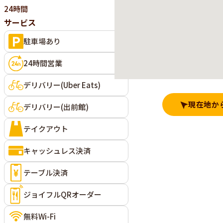
24時間
サービス
駐車場あり
24時間営業
デリバリー(Uber Eats)
現在地か
デリバリー(出前館)
テイクアウト
キャッシュレス決済
テーブル決済
ジョイフルQRオーダー
無料Wi-Fi