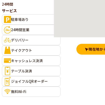
24時間
サービス
駐車場あり
24時間営業
デリバリー
現在地か
テイクアウト
キャッシュレス決済
テーブル決済
ジョイフルQRオーダー
無料Wi-Fi