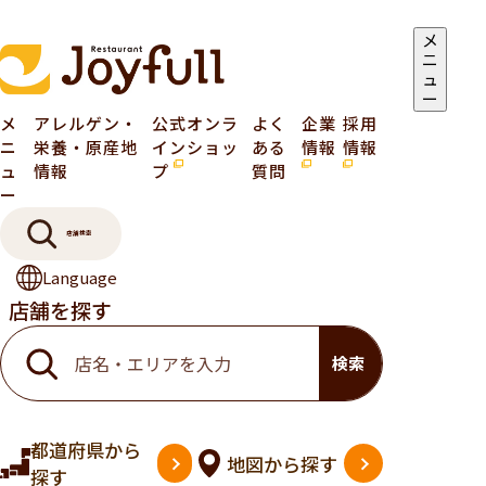
メ
ニ
ュ
ー
メ
アレルゲン・
公式オンラ
よく
企業
採用
ニ
栄養・原産地
インショッ
ある
情報
情報
ュ
情報
プ
質問
ー
店舗検索
Language
店舗を探す
検索
都道府県
から
地図
から探す
探す