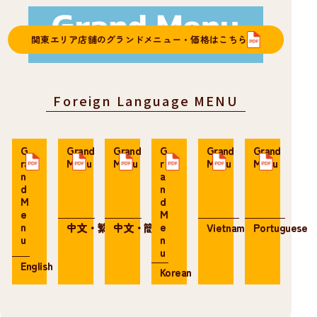
関東エリア店舗のグランドメニュー・価格はこちら
Foreign Language MENU
G
Grand
Grand
G
Grand
Grand
ra
Menu
Menu
r
Menu
Menu
n
a
d
n
M
d
e
M
n
e
中文・繁体
中文・簡体
Vietnamese
Portuguese
u
n
u
English
Korean