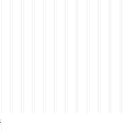
ハ
コ
リ
醤
キ
ン
ロ
ル
油
弁
バ
ス
弁
弁
当
ー
テ
当
当
グ
ー
弁
キ
当
弁
当
￥
￥
￥
￥
￥
1,
1,
￥
1,
1,
9
￥
￥
￥
1
￥
￥
2
9
0
￥
1
9
8
7
8
6
8
7
3
3
9
7
9
9
3
9
9
9
6
6
9
9
9
9
9
（
9
9
9
（
9
9
（
（
（
9
（
（
（
（
（
（
（
税
税
税
税
税
税
込
税
税
税
込
税
税
込
込
込
税
込
￥
￥
￥
￥
￥
￥
込
込
込
込
込
込
1,
￥
￥
￥
1,
￥
￥
1,
1,
1,
￥
1,
0
9
8
9
2
9
8
3
0
1
8
2
7
0
6
7
6
3
3
3
1
8
6
9
8
6
2
0
2
8
0
8
4
6
2
4
）
）
）
）
）
）
）
）
）
）
）
）