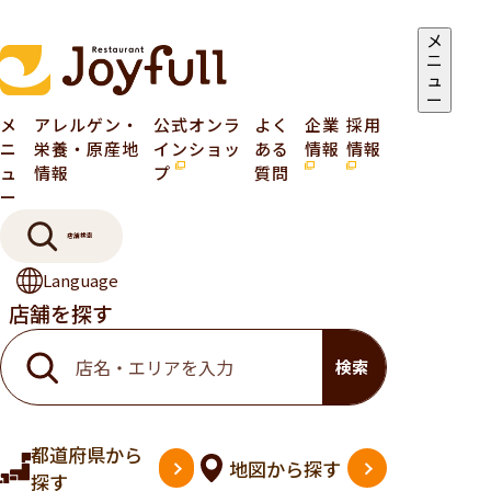
メ
ニ
ュ
ー
メ
アレルゲン・
公式オンラ
よく
企業
採用
ニ
栄養・原産地
インショッ
ある
情報
情報
ュ
情報
プ
質問
ー
店舗検索
Language
店舗を探す
検索
都道府県
から
地図
から探す
探す