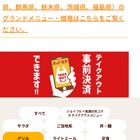
県、群馬県、栃木県、茨城県、福島県）の
グランドメニュー・価格はこちらをご覧く
ださい。
メニューのカテゴリー
ジョイフル×鬼滅の刃コラ
すべて
ボ テイクアウトメニュー
サラダ
ご当地系
丼・麺
グリル
ライトミール
定食