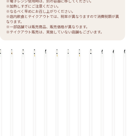
※電子レンジ使用時は、別の容器に移してください。
※加熱しすぎにご注意ください。
※なるべく早めにお召し上がりください。
※店内飲食とテイクアウトでは、税率が異なりますので消費税額が異
なります。
※一部店舗では販売商品、販売価格が異なります。
※テイクアウト販売は、実施していない店舗もございます。
ミ
5
チ
グ
チ
グ
ペ
ど
ツ
チ
ひ
プ
ッ
種
ー
ラ
ー
ラ
ッ
ど
イ
キ
と
ラ
ク
チ
ズ
ン
ズ
ン
パ
～
ン
ン
く
イ
ス
ー
ハ
チ
ハ
ペ
ー
ん
ハ
ス
ち
ム
グ
ズ
ン
ー
ン
ッ
ハ
！
ン
テ
チ
サ
リ
の
バ
ズ
バ
パ
ン
っ
バ
ー
キ
イ
ル
と
ー
ハ
ー
ー
バ
と
ー
キ
ン
コ
弁
ろ
グ
ン
グ
ハ
ー
大
グ
＆
ス
ロ
当
～
弁
バ
＆
ン
グ
き
弁
ハ
テ
ペ
り
当
ー
プ
バ
弁
な
当
ン
ー
ッ
チ
グ
ラ
ー
当
ミ
バ
キ
パ
ー
弁
イ
グ
ッ
ー
に
ー
ズ
当
ム
弁
ク
グ
ん
ス
イ
サ
当
ス
弁
に
テ
ン
イ
グ
当
く
ー