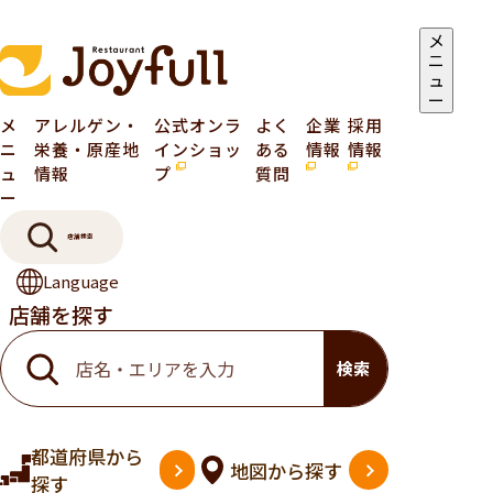
メ
ニ
ュ
ー
メ
アレルゲン・
公式オンラ
よく
企業
採用
ニ
栄養・原産地
インショッ
ある
情報
情報
ュ
情報
プ
質問
ー
店舗検索
Language
店舗を探す
検索
都道府県
から
地図
から探す
探す