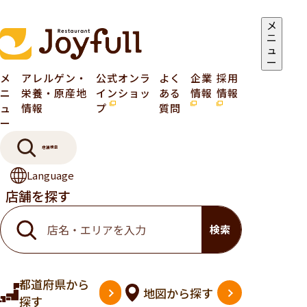
メ
ニ
ュ
ー
メ
アレルゲン・
公式オンラ
よく
企業
採用
ニ
栄養・原産地
インショッ
ある
情報
情報
ュ
情報
プ
質問
ー
店舗検索
Language
店舗を探す
検索
都道府県
から
地図
から探す
探す