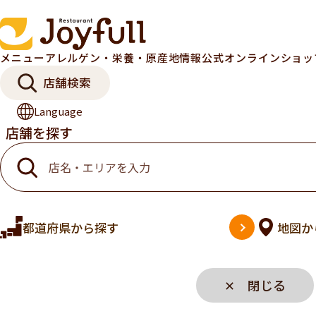
メニュー
アレルゲン・栄養・原産地情報
公式オンラインショ
店舗検索
Language
店舗を探す
都道府県
から探す
地図
か
✕ 閉じる