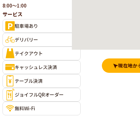
8:00～1:00
サービス
駐車場あり
デリバリー
テイクアウト
現在地か
キャッシュレス決済
テーブル決済
ジョイフルQRオーダー
無料Wi-Fi