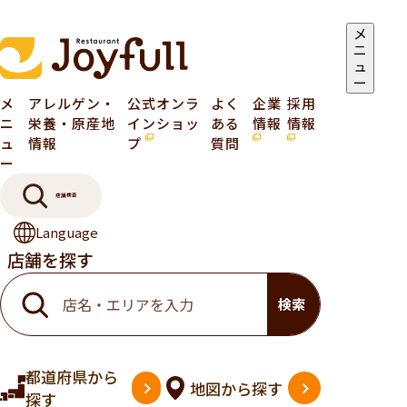
メ
ニ
ュ
ー
メ
アレルゲン・
公式オンラ
よく
企業
採用
ニ
栄養・原産地
インショッ
ある
情報
情報
ュ
情報
プ
質問
ー
店舗検索
Language
店舗を探す
検索
都道府県
から
地図
から探す
探す