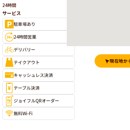
24時間
サービス
駐車場あり
24時間営業
デリバリー
現在地か
テイクアウト
キャッシュレス決済
テーブル決済
ジョイフルQRオーダー
無料Wi-Fi