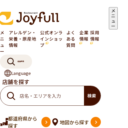
メ
ニ
ュ
ー
メ
アレルゲン・
公式オンラ
よく
企業
採用
ニ
栄養・原産地
インショッ
ある
情報
情報
ュ
情報
プ
質問
ー
店舗検索
Language
店舗を探す
検索
都道府県
から
地図
から探す
探す