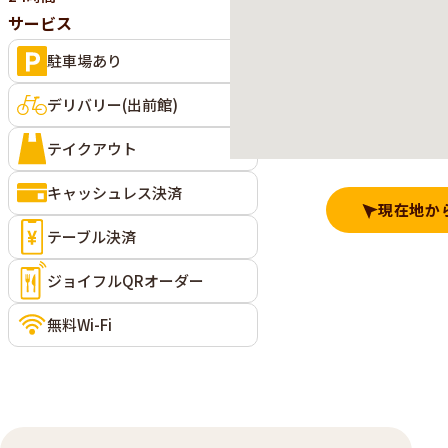
サービス
駐車場あり
デリバリー(出前館)
テイクアウト
キャッシュレス決済
現在地か
テーブル決済
ジョイフルQRオーダー
無料Wi-Fi