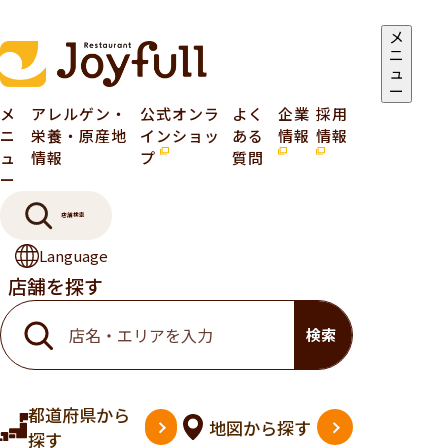
メ
ニ
ュ
ー
メ
アレルゲン・
公式オンラ
よく
企業
採用
ニ
栄養・原産地
インショッ
ある
情報
情報
ュ
情報
プ
質問
ー
店舗検索
Language
店舗を探す
検索
都道府県
から
地図
から探す
探す