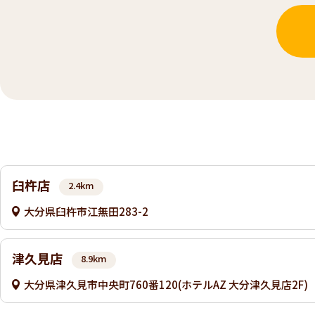
臼杵店
2.4km
大分県臼杵市江無田283-2
津久見店
8.9km
大分県津久見市中央町760番120(ホテルAZ 大分津久見店2F)