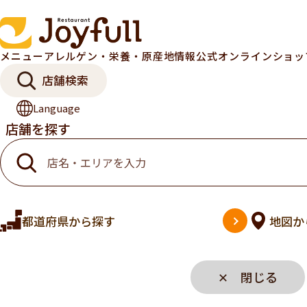
メニュー
アレルゲン・栄養・原産地情報
公式オンラインショ
店舗検索
Language
店舗を探す
都道府県
から探す
地図
か
✕ 閉じる