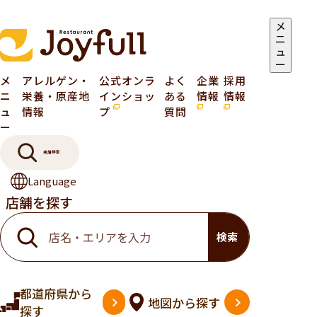
メ
ニ
ュ
ー
メ
アレルゲン・
公式オンラ
よく
企業
採用
ニ
栄養・原産地
インショッ
ある
情報
情報
ュ
情報
プ
質問
ー
店舗検索
Language
店舗を探す
検索
都道府県
から
地図
から探す
探す