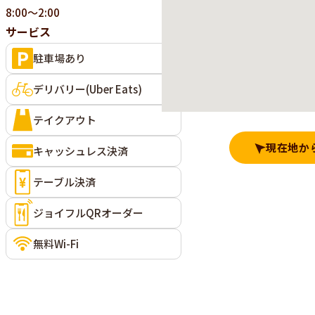
8:00～2:00
サービス
駐車場あり
デリバリー(Uber Eats)
テイクアウト
現在地か
キャッシュレス決済
テーブル決済
ジョイフルQRオーダー
無料Wi-Fi