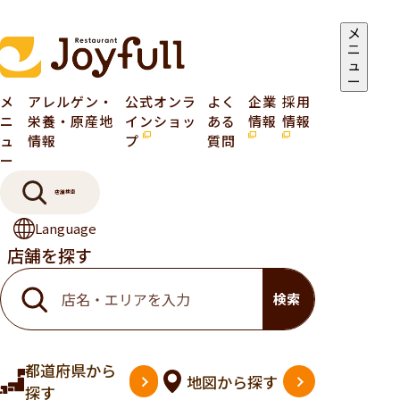
メ
ニ
ュ
ー
メ
アレルゲン・
公式オンラ
よく
企業
採用
ニ
栄養・原産地
インショッ
ある
情報
情報
ュ
情報
プ
質問
ー
店舗検索
Language
店舗を探す
検索
都道府県
から
地図
から探す
探す