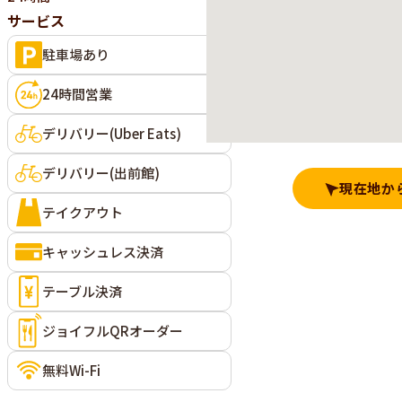
サービス
駐車場あり
24時間営業
デリバリー(Uber Eats)
デリバリー(出前館)
現在地か
テイクアウト
キャッシュレス決済
テーブル決済
ジョイフルQRオーダー
無料Wi-Fi