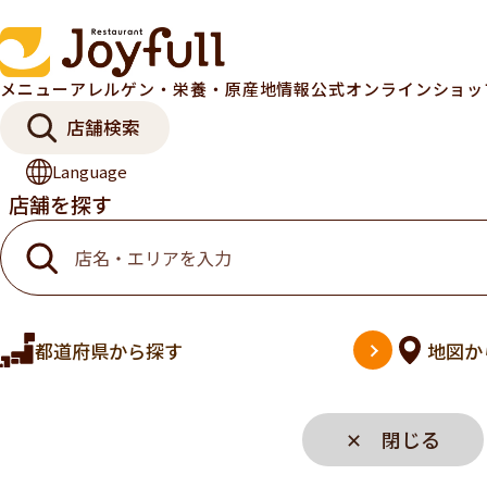
メニュー
アレルゲン・栄養・原産地情報
公式オンラインショ
店舗検索
Language
店舗を探す
都道府県
から探す
地図
か
✕ 閉じる